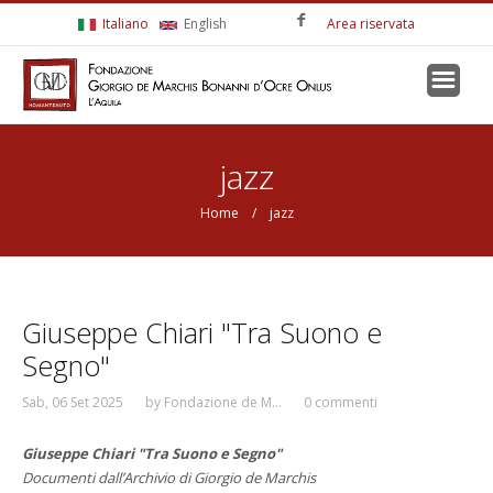
Salta al contenuto principale
Italiano
English
Area riservata
Tu sei qui
jazz
Home
/ jazz
Giuseppe Chiari "Tra Suono e
Segno"
Sab, 06 Set 2025
by
Fondazione de M...
0 commenti
Giuseppe Chiari "Tra Suono e Segno"
Documenti dall’Archivio di Giorgio de Marchis