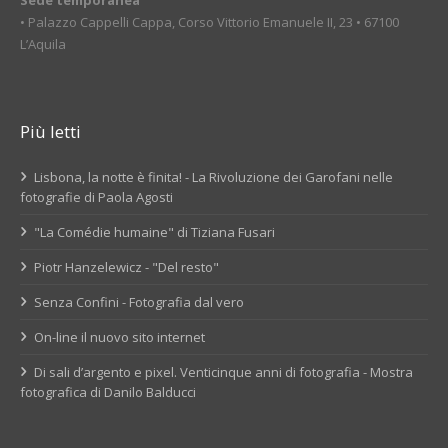
Sede temporanea
• Palazzo Cappelli Cappa, Corso Vittorio Emanuele II, 23 • 67100
L’Aquila
Più letti
Lisbona, la notte è finita! - La Rivoluzione dei Garofani nelle
fotografie di Paola Agosti
"La Comédie humaine" di Tiziana Fusari
Piotr Hanzelewicz - "Del resto"
Senza Confini - Fotografia dal vero
On-line il nuovo sito internet
Di sali d’argento e pixel. Venticinque anni di fotografia - Mostra
fotografica di Danilo Balducci