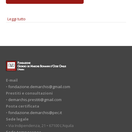
Leggi tutto
su Giuseppe Chiari "Tra Suono e Segno"
E-mail
•
fondazione.demarchis@gmail.com
Prestiti e consultazioni
•
demarchis.prestiti@gmail.com
Posta certificata
•
fondazione.demarchis@pec.it
Sede legale
• Via Indipendenza, 21 • 67100 L’Aquila