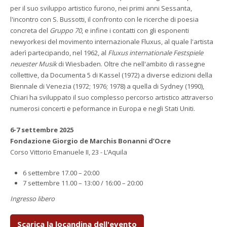
per il suo sviluppo artistico furono, nei primi anni Sessanta,
l'incontro con S. Bussotti, il confronto con le ricerche di poesia
concreta del
Gruppo 70
, e infine i contatti con gli esponenti
newyorkesi del movimento internazionale Fluxus, al quale l'artista
aderì partecipando, nel 1962, al
Fluxus internationale Festspiele
neuester Musik
di Wiesbaden. Oltre che nell'ambito di rassegne
collettive, da Documenta 5 di Kassel (1972) a diverse edizioni della
Biennale di Venezia (1972; 1976; 1978) a quella di Sydney (1990),
Chiari ha sviluppato il suo complesso percorso artistico attraverso
numerosi concerti e peformance in Europa e negli Stati Uniti.
6-7 settembre 2025
Fondazione Giorgio de Marchis Bonanni d’Ocre
Corso Vittorio Emanuele II, 23 - L’Aquila
6 settembre 17.00 – 20:00
7 settembre 11.00 – 13:00 / 16:00 – 20:00
Ingresso libero
Scarica la locandina dell'evento