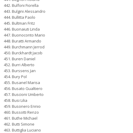
Bulfoni Fiorella
Bulgini Alessandro
Bullitta Paolo
Bultman Fritz
Buonaiuti Linda
Buonoconto Mario
Buratti Armando
Burchmann Jerrod
Burckhardt Jacob
Buren Daniel
Burri Alberto
Burssens Jan
Bury Pol
Busanel Marisa
Busato Gualtiero
Buscioni Umberto
Busi Lilia
Busonero Ennio
Bussotti Renzo
Buthe Michael
Butti Simone
Buttiglia Luciano