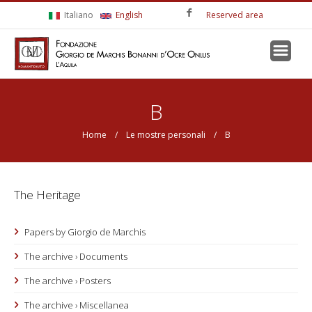
Skip to main content
Italiano
English
Reserved area
You are here
B
Home
/
Le mostre personali
/ B
The Heritage
Papers by Giorgio de Marchis
The archive › Documents
The archive › Posters
The archive › Miscellanea