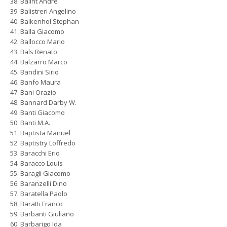
Balint André
Balistreri Angelino
Balkenhol Stephan
Balla Giacomo
Ballocco Mario
Bals Renato
Balzarro Marco
Bandini Sirio
Banfo Maura
Bani Orazio
Bannard Darby W.
Banti Giacomo
Banti M.A.
Baptista Manuel
Baptistry Loffredo
Baracchi Erio
Baracco Louis
Baragli Giacomo
Baranzelli Dino
Baratella Paolo
Baratti Franco
Barbanti Giuliano
Barbarigo Ida