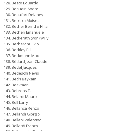
Beato Eduardo
Beaudin Andre
Beaufort Delaney
Becerra Moises
Becher Bernd e Hilla
Becheri Emanuele
Beckerath (von) Willy
Becheroni Elvio
Beckley Bill
Beckmann Max
Bédard Jean-Claude
Bedel Jacques
Bedeschi Nevio
Bedri Baykam
Beekman
Behrens T.
Belardi Mauro
Bell Larry
Bellanca Renzo
Bellandi Giorgio
Bellani Valentino
Bellardi Franco