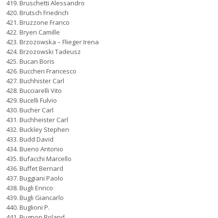
Bruschetti Alessandro
Brutsch Friedrich
Bruzzone Franco
Bryen Camille
Brzozowska – Flieger Irena
Brzozowski Tadeusz
Bucan Boris
Buccheri Francesco
Buchhister Carl
Bucciarelli Vito
Bucelli Fulvio
Bucher Carl
Buchheister Carl
Buckley Stephen
Budd David
Bueno Antonio
Bufacchi Marcello
Buffet Bernard
Buggiani Paolo
Bugli Enrico
Bugli Giancarlo
Buglioni P.
Bugnon Roland