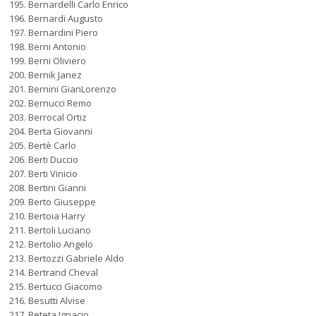
Bernardelli Carlo Enrico
Bernardi Augusto
Bernardini Piero
Berni Antonio
Berni Oliviero
Bernik Janez
Bernini GianLorenzo
Bernucci Remo
Berrocal Ortiz
Berta Giovanni
Bertè Carlo
Berti Duccio
Berti Vinicio
Bertini Gianni
Berto Giuseppe
Bertoia Harry
Bertoli Luciano
Bertolio Angelo
Bertozzi Gabriele Aldo
Bertrand Cheval
Bertucci Giacomo
Besutti Alvise
Beteta Ignacio