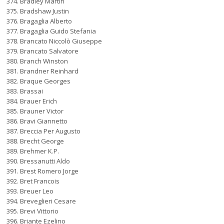
Bradley Martin
Bradshaw Justin
Bragaglia Alberto
Bragaglia Guido Stefania
Brancato Niccolò Giuseppe
Brancato Salvatore
Branch Winston
Brandner Reinhard
Braque Georges
Brassai
Brauer Erich
Brauner Victor
Bravi Giannetto
Breccia Per Augusto
Brecht George
Brehmer K.P.
Bressanutti Aldo
Brest Romero Jorge
Bret Francois
Breuer Leo
Breveglieri Cesare
Brevi Vittorio
Briante Ezelino