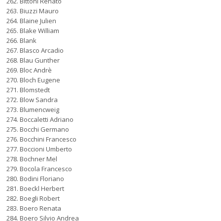
Bittoni Renato
Biuzzi Mauro
Blaine Julien
Blake William
Blank
Blasco Arcadio
Blau Gunther
Bloc Andrè
Bloch Eugene
Blomstedt
Blow Sandra
Blumencweig
Boccaletti Adriano
Bocchi Germano
Bocchini Francesco
Boccioni Umberto
Bochner Mel
Bocola Francesco
Bodini Floriano
Boeckl Herbert
Boegli Robert
Boero Renata
Boero Silvio Andrea