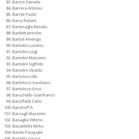
Baroni Daniele
Barrera Antonio
Barrile Paolo
Barry Robert
Bartesaghi Renato
Bartlett Jennifer
Bartoli Amerigo
Bartolini Luciano
Bartolini Luigi
Bartolini Massimo
Bartolini Sigfrido
Bartolini Ubaldo
Bartoloni Lillo
Bartolozzi Aureliano
Bartolozzi Enzo
Baruchello Gianfranco
Baruffaldi Carlo
Baruhoff A.
Barzagli Massimo
Basaglia Vittorio
Basaldella Mirko
Basile Pasquale
Baselitz Georg