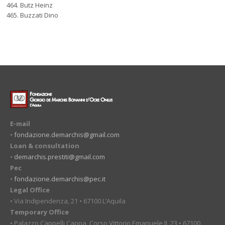
Butz Heinz
Buzzati Dino
E-mail
•
fondazione.demarchis@gmail.com
Loan & consultation
•
demarchis.prestiti@gmail.com
Pec
•
fondazione.demarchis@pec.it
Legal Office
• Via Indipendenza, 21 • 67100 L’Aquila
Temporary Office
• Palazzo Cappelli Cappa, Corso Vittorio Emanuele II, 23 • 67100