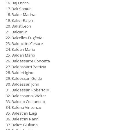
Baj Enrico
Bak Samuel
Baker Marina
Baker Ralph
Bakst Leon
Balcar Jiri
Balcelles Eugènia
Baldaccini Cesare
Baldan Maria
Baldan Mario
Baldassarre Concetta
Baldassarri Patrizia
Balderi Igino
Baldessari Guido
Baldessari John
Baldessari Roberto M.
Baldessarini Walter
Baldino Costantino
Balena Vincenzo
Balestrini Luigi
Balestrini Nanni
Balice Giuliana