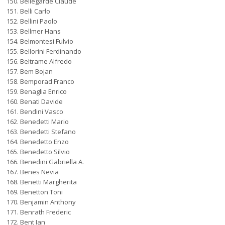
Bellegarde Claude
Belli Carlo
Bellini Paolo
Bellmer Hans
Belmontesi Fulvio
Bellorini Ferdinando
Beltrame Alfredo
Bem Bojan
Bemporad Franco
Benaglia Enrico
Benati Davide
Bendini Vasco
Benedetti Mario
Benedetti Stefano
Benedetto Enzo
Benedetto Silvio
Benedini Gabriella A.
Benes Nevia
Benetti Margherita
Benetton Toni
Benjamin Anthony
Benrath Frederic
Bent Ian