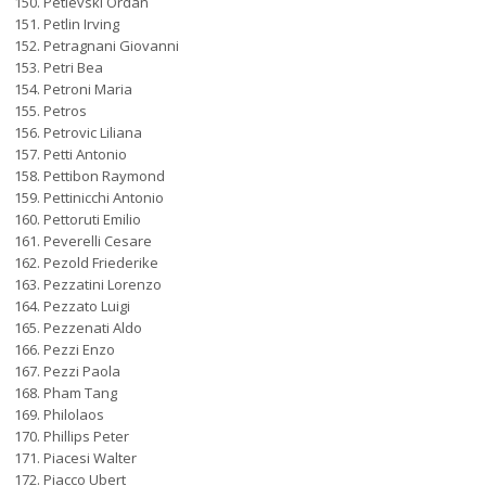
Petlevski Ordan
Petlin Irving
Petragnani Giovanni
Petri Bea
Petroni Maria
Petros
Petrovic Liliana
Petti Antonio
Pettibon Raymond
Pettinicchi Antonio
Pettoruti Emilio
Peverelli Cesare
Pezold Friederike
Pezzatini Lorenzo
Pezzato Luigi
Pezzenati Aldo
Pezzi Enzo
Pezzi Paola
Pham Tang
Philolaos
Phillips Peter
Piacesi Walter
Piacco Ubert