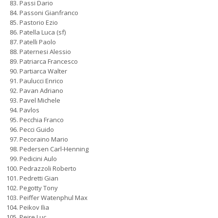
Passi Dario
Passoni Gianfranco
Pastorio Ezio
Patella Luca (sf)
Patelli Paolo
Paternesi Alessio
Patriarca Francesco
Partiarca Walter
Paulucci Enrico
Pavan Adriano
Pavel Michele
Pavlos
Pecchia Franco
Pecci Guido
Pecoraino Mario
Pedersen Carl-Henning
Pedicini Aulo
Pedrazzoli Roberto
Pedretti Gian
Pegotty Tony
Peiffer Watenphul Max
Peikov Ilia
Peire Luc