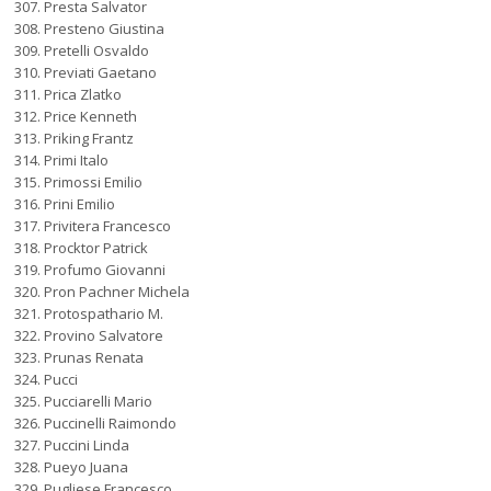
Presta Salvator
Presteno Giustina
Pretelli Osvaldo
Previati Gaetano
Prica Zlatko
Price Kenneth
Priking Frantz
Primi Italo
Primossi Emilio
Prini Emilio
Privitera Francesco
Procktor Patrick
Profumo Giovanni
Pron Pachner Michela
Protospathario M.
Provino Salvatore
Prunas Renata
Pucci
Pucciarelli Mario
Puccinelli Raimondo
Puccini Linda
Pueyo Juana
Pugliese Francesco