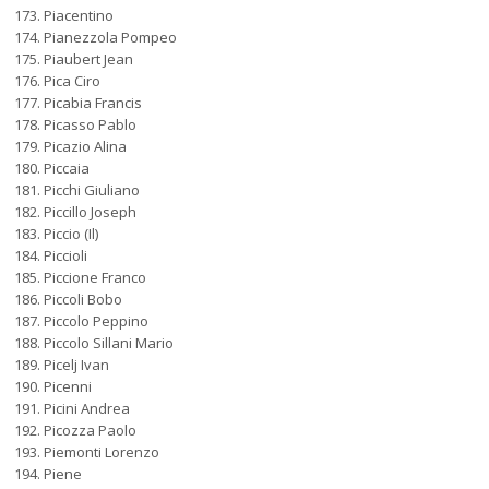
Piacentino
Pianezzola Pompeo
Piaubert Jean
Pica Ciro
Picabia Francis
Picasso Pablo
Picazio Alina
Piccaia
Picchi Giuliano
Piccillo Joseph
Piccio (Il)
Piccioli
Piccione Franco
Piccoli Bobo
Piccolo Peppino
Piccolo Sillani Mario
Picelj Ivan
Picenni
Picini Andrea
Picozza Paolo
Piemonti Lorenzo
Piene