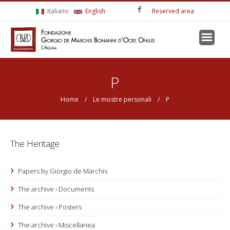
Skip to main content
Italiano
English
Reserved area
You are here
P
Home
/
Le mostre personali
/ P
The Heritage
Papers by Giorgio de Marchis
The archive › Documents
The archive › Posters
The archive › Miscellanea