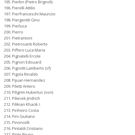
Pierbri (Pietro Brignoli)
Pierelli Attilio
Pierfranceschi Maurizio
Piergentili Gino
Pierluca
Pierro
Pietrantoni
Pietrosanti Roberto
Piffero Luca Maria
Pignatelli Ercole
Pignon Edouard
Pignotti Lamberto (sf)
Pigola Rinaldo
Pijuan Hernandez
Piletti Antero
Piligrim Hubertus (von)
Piliecek Jindrich
Pilikian Khacik I.
Pinheiro Costa
Pini Giuliano
Pinoncelli
Pintaldi Cristiano
Pinto Bruno