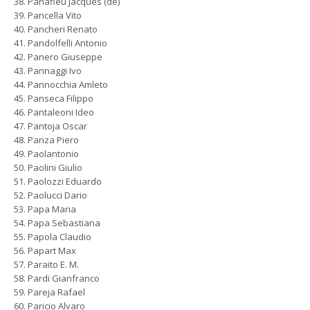
Panafieu Jacques (de)
Pancella Vito
Pancheri Renato
Pandolfelli Antonio
Panero Giuseppe
Pannaggi Ivo
Pannocchia Amleto
Panseca Filippo
Pantaleoni Ideo
Pantoja Oscar
Panza Piero
Paolantonio
Paolini Giulio
Paolozzi Eduardo
Paolucci Dario
Papa Maria
Papa Sebastiana
Papola Claudio
Papart Max
Paraito E. M.
Pardi Gianfranco
Pareja Rafael
Paricio Alvaro