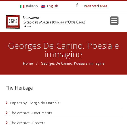
Skip to main content
Italiano
English
Reserved area
You are here
Georges De Canino. Poesia e
immagine
Home
/ Georges De Canino. Poesia e immagine
The Heritage
Papers by Giorgio de Marchis
The archive › Documents
The archive › Posters