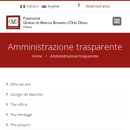
Skip to main content
Italiano
English
Reserved area
You are here
Amministrazione trasparente
Home
/ Amministrazione trasparente
Who we are
Giorgio de Marchis
The office
The heritage
The project