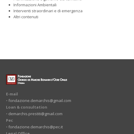
Informazioni Ambientali
Interventi straordinari e di emergenza
Altri contenuti
E-mail
•
fondazione.demarchis@gmail.com
Loan & consultation
•
demarchis.prestiti@gmail.com
Pec
•
fondazione.demarchis@pec.it
Legal Office