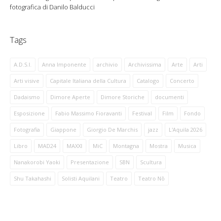
fotografica di Danilo Balducci
Tags
A.D.S.I.
Anna Imponente
archivio
Archivissima
Arte
Arti
Arti visive
Capitale Italiana della Cultura
Catalogo
Concerto
Dadaismo
Dimore Aperte
Dimore Storiche
documenti
Esposizione
Fabio Massimo Fioravanti
Festival
Film
Fondo
Fotografia
Giappone
Giorgio De Marchis
jazz
L'Aquila 2026
Libro
MAD24
MAXXI
MiC
Montagna
Mostra
Musica
Nanakorobi Yaoki
Presentazione
SBN
Scultura
Shu Takahashi
Solisti Aquilani
Teatro
Teatro Nō