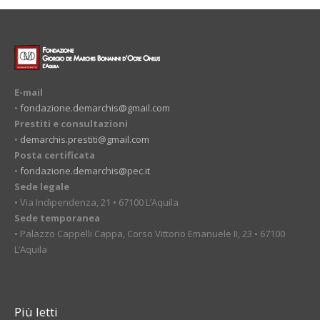
E-mail
•
fondazione.demarchis@gmail.com
Prestiti e consultazioni
•
demarchis.prestiti@gmail.com
Posta certificata
•
fondazione.demarchis@pec.it
Sede legale
• Via Indipendenza, 21 • 67100 L’Aquila
Sede temporanea
• Palazzo Cappelli Cappa, Corso Vittorio Emanuele II, 23 • 67100
L’Aquila
Più letti