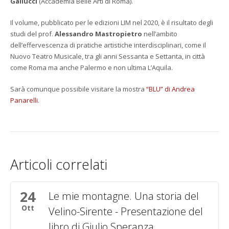
Gallucci
(Accademia Belle Arti di Roma).
Il volume, pubblicato per le edizioni LIM nel 2020, è il risultato degli
studi del prof.
Alessandro Mastropietro
nell’ambito
dell’effervescenza di pratiche artistiche interdisciplinari, come il
Nuovo Teatro Musicale, tra gli anni Sessanta e Settanta, in città
come Roma ma anche Palermo e non ultima L’Aquila.
Sarà comunque possibile visitare la mostra
“BLU” di Andrea
Panarelli
.
Articoli correlati
24
Le mie montagne. Una storia del
Ott
Velino-Sirente - Presentazione del
libro di Giulio Speranza