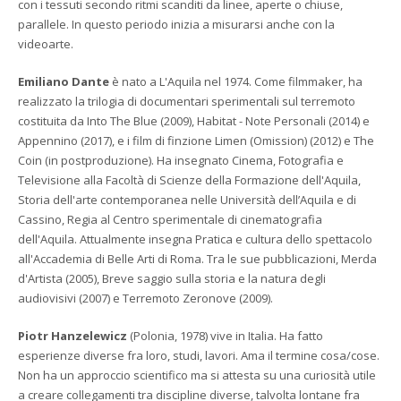
con i tessuti secondo ritmi scanditi da linee, aperte o chiuse,
parallele. In questo periodo inizia a misurarsi anche con la
videoarte.
Emiliano Dante
è nato a L'Aquila nel 1974. Come filmmaker, ha
realizzato la trilogia di documentari sperimentali sul terremoto
costituita da Into The Blue (2009), Habitat - Note Personali (2014) e
Appennino (2017), e i film di finzione Limen (Omission) (2012) e The
Coin (in postproduzione). Ha insegnato Cinema, Fotografia e
Televisione alla Facoltà di Scienze della Formazione dell'Aquila,
Storia dell'arte contemporanea nelle Università dell’Aquila e di
Cassino, Regia al Centro sperimentale di cinematografia
dell'Aquila. Attualmente insegna Pratica e cultura dello spettacolo
all'Accademia di Belle Arti di Roma. Tra le sue pubblicazioni, Merda
d'Artista (2005), Breve saggio sulla storia e la natura degli
audiovisivi (2007) e Terremoto Zeronove (2009).
Piotr Hanzelewicz
(Polonia, 1978) vive in Italia. Ha fatto
esperienze diverse fra loro, studi, lavori. Ama il termine cosa/cose.
Non ha un approccio scientifico ma si attesta su una curiosità utile
a creare collegamenti tra discipline diverse, talvolta lontane fra