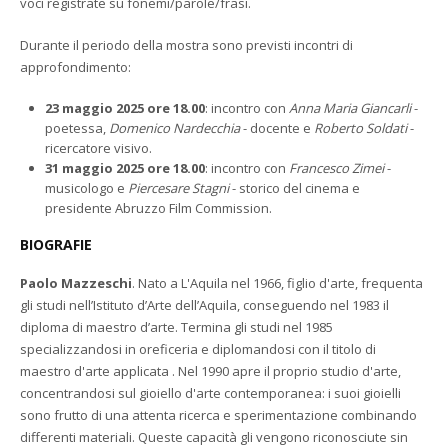
voci registrate su fonemi/parole/frasi.
Durante il periodo della mostra sono previsti incontri di
approfondimento:
23 maggio 2025 ore 18.00
: incontro con
Anna Maria Giancarli
-
poetessa,
Domenico Nardecchia
- docente e
Roberto Soldati
-
ricercatore visivo.
31 maggio 2025 ore 18.00
: incontro con
Francesco Zimei
-
musicologo e
Piercesare Stagni
- storico del cinema e
presidente Abruzzo Film Commission.
BIOGRAFIE
Paolo Mazzeschi
. Nato a L'Aquila nel 1966, figlio d'arte, frequenta
gli studi nell’Istituto d’Arte dell’Aquila, conseguendo nel 1983 il
diploma di maestro d’arte. Termina gli studi nel 1985
specializzandosi in oreficeria e diplomandosi con il titolo di
maestro d'arte applicata . Nel 1990 apre il proprio studio d'arte,
concentrandosi sul gioiello d'arte contemporanea: i suoi gioielli
sono frutto di una attenta ricerca e sperimentazione combinando
differenti materiali. Queste capacità gli vengono riconosciute sin