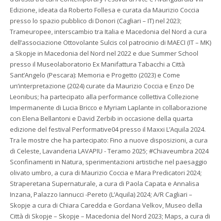
Edizione, ideata da Roberto Follesa e curata da Maurizio Coccia
presso lo spazio pubblico di Donori (Cagliari – IT) nel 2023;
Trameuropee, interscambio tra Italia e Macedonia del Nord a cura
dell’associazione Ottovolante Sulcis col patrocinio di MAECI (IT – MK)
a Skopje in Macedonia del Nord nel 2022 e due Summer School
presso il Museolaboratorio Ex Manifattura Tabacchi a Città
Sant’Angelo (Pescara): Memoria e Progetto (2023) e Come
un’interpretazione (2024) curate da Maurizio Coccia e Enzo De
Leonibus; ha partecipato alla performance collettiva Collezione
Impermanente di Lucia Bricco e Myriam Laplante in collaborazione
con Elena Bellantoni e David Zerbib in occasione della quarta
edizione del festival Performative04 presso il Maxxi L’Aquila 2024.
Tra le mostre che ha partecipato: Fino a nuove disposizioni, a cura
di Celeste, Lavanderia LAVAPIU - Teramo 2025; #Chiaveumbra 2024
Sconfinamenti in Natura, sperimentazioni artistiche nel paesaggio
olivato umbro, a cura di Maurizio Coccia e Mara Predicatori 2024;
Straperetana Supernaturale, a cura di Paola Capata e Annalisa
Inzana, Palazzo Iannucci -Pereto (L’Aquila) 2024; A/R Cagliari –
Skopje a cura di Chiara Caredda e Gordana Velkov, Museo della
Città di Skopje – Skopje – Macedonia del Nord 2023; Maps, a cura di