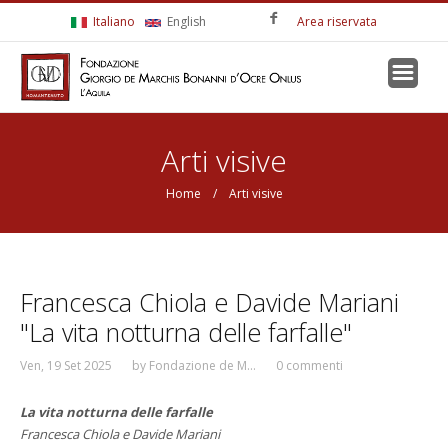
Salta al contenuto principale
Italiano
English
Area riservata
Tu sei qui
Arti visive
Home
/ Arti visive
Francesca Chiola e Davide Mariani
Pagine
"La vita notturna delle farfalle"
Ven, 19 Set 2025
by
Fondazione de M...
0 commenti
La vita notturna delle farfalle
Francesca Chiola e Davide Mariani