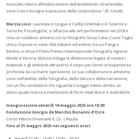
musicale, interni all’elaborazione dell’andamento strumentale,
sono il vero bisogno espressivo della compositrice.” (R. Cresti).
Marzia Lioci
. Laureata in Lingue e Civiltà Orientali e in Scienze e
Tecniche Psicologiche, si affaccia alle arti performative nel 2018 e
crea un sodalizio artistico con la fotografa Giusy Calia, Cuore Taglia
Unica. Espone in varie città italiane ed estere, tra cui Parigi e
Berlino, e vince il Primo Premio Internazionale Fotografia Agnese
Meotti a Verona. Marzia indaga la dimensione legata al sentire i
materiali e gli ambienti attraverso il corpo per farne un’esperienza
profonda da cui trarre ispirazione. Le sue collaborazioni artistiche
sono nell’ambito della fotografia, della danza e della narrazione,
con un filo conduttore che riguarda il viaggio intimo dentro se
stessi quale ricerca e rivelazione di forze vitali libere e autentiche.
Inaugurazione venerdì 16 maggio 2025 ore 18.00
Fondazione Giorgio de Marchis Bonanni d’Ocre
Corso Vittorio Emanuele II, 23 - L’Aquila
Fino al 31 maggio 2025 nei seguenti orari:
giovedì 11.00 – 13:00 / 17:00 – 19.30