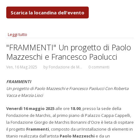
Scarica la locandina dell'evento
Leggi tutto
su Francesca Chiola e Davide Mariani "La vita notturna
delle farfalle"
"FRAMMENTI" Un progetto di Paolo
Mazzeschi e Francesco Paolucci
Ven, 16 Mag 2025
by
Fondazione de M...
0 commenti
FRAMMENTI
Un progetto di Paolo Mazzeschi e Francesco Paolucci
Con Roberta
Vacca e Marzia Lioci
Venerdì 16 maggio 2025
alle ore
18.00
, presso la sede della
Fondazione de Marchis, al primo piano di Palazzo Cappa Cappelli,
la Fondazione Giorgio de Marchis Bonanni d'Ocre è lieta di ospitare
il progetto
Frammenti
, composto da un’installazione di elementi in
titanio realizzata dall’artista
Paolo Mazzeschi
e da un