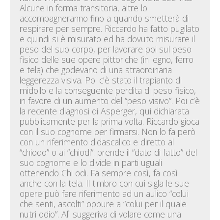
Alcune in forma transitoria, altre lo
accompagneranno fino a quando smetterà di
respirare per sempre. Riccardo ha fatto pugilato
e quindi si è misurato ed ha dovuto misurare il
peso del suo corpo, per lavorare poi sul peso
fisico delle sue opere pittoriche (in legno, ferro
e tela) che godevano di una straordinaria
leggerezza visiva. Poi c’è stato il trapianto di
midollo e la conseguente perdita di peso fisico,
in favore di un aumento del “peso visivo”. Poi c’è
la recente diagnosi di Asperger, qui dichiarata
pubblicamente per la prima volta. Riccardo gioca
con il suo cognome per firmarsi. Non lo fa però
con un riferimento didascalico e diretto al
“chiodo” o ai “chiodi”: prende il “dato di fatto” del
suo cognome e lo divide in parti uguali
ottenendo Chi odi. Fa sempre così, fa così
anche con la tela. Il timbro con cui sigla le sue
opere può fare riferimento ad un aulico “colui
che senti, ascolti” oppure a “colui per il quale
nutri odio”. Alì suggeriva di volare come una