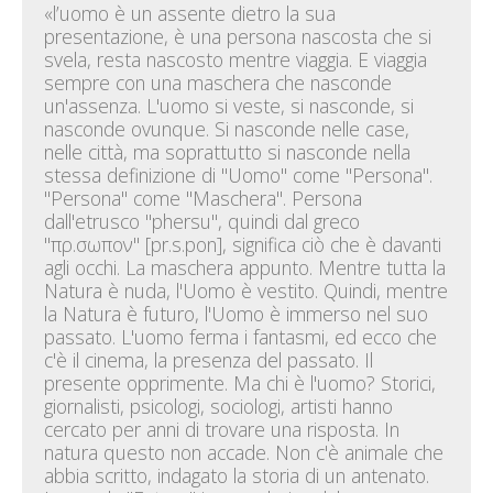
«l’uomo è un assente dietro la sua
presentazione, è una persona nascosta che si
svela, resta nascosto mentre viaggia. E viaggia
sempre con una maschera che nasconde
un'assenza. L'uomo si veste, si nasconde, si
nasconde ovunque. Si nasconde nelle case,
nelle città, ma soprattutto si nasconde nella
stessa definizione di "Uomo" come "Persona".
"Persona" come "Maschera". Persona
dall'etrusco "phersu", quindi dal greco
"πρ.σωπον" [pr.s.pon], significa ciò che è davanti
agli occhi. La maschera appunto. Mentre tutta la
Natura è nuda, l'Uomo è vestito. Quindi, mentre
la Natura è futuro, l'Uomo è immerso nel suo
passato. L'uomo ferma i fantasmi, ed ecco che
c'è il cinema, la presenza del passato. Il
presente opprimente. Ma chi è l'uomo? Storici,
giornalisti, psicologi, sociologi, artisti hanno
cercato per anni di trovare una risposta. In
natura questo non accade. Non c'è animale che
abbia scritto, indagato la storia di un antenato.