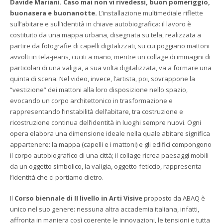
Davide Mariani. Caso mai non vi rivedessi, buon pomeriggio,
buonasera e buonanotte.
L’installazione multimediale riflette
sull’abitare e sull’identità in chiave autobiografica: il lavoro è
costituito da una mappa urbana, disegnata su tela, realizzata a
partire da fotografie di capelli digitalizzati, su cui poggiano mattoni
avvolti in tela-jeans, cuciti a mano, mentre un collage di immagini di
particolari di una valigia, a sua volta digitalizzata, va a formare una
quinta di scena. Nel video, invece, l’artista, poi, sovrappone la
“vestizione” dei mattoni alla loro disposizione nello spazio,
evocando un corpo architettonico in trasformazione e
rappresentando l’instabilità dell’abitare, tra costruzione e
ricostruzione continua dell’identità in luoghi sempre nuovi. Ogni
opera elabora una dimensione ideale nella quale abitare significa
appartenere: la mappa (capelli e i mattoni) e gli edifici compongono
il corpo autobiografico di una città; il collage ricrea paesaggi mobili
da un oggetto simbolico, la valigia, oggetto-feticcio, rappresenta
l’identità che ci portiamo dietro.
Il
Corso biennale di II livello in Arti Visive
proposto da ABAQ è
unico nel suo genere: nessuna altra accademia italiana, infatti,
affronta in maniera così coerente le innovazioni, le tensioni e tutta