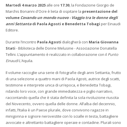
Martedì 4 marzo 2025
alle ore
17.30
, la Fondazione Giorgio de
Marchis Bonanni d'Ocre è lieta di ospitare la
presentazione del
volume
Covando un mondo nuovo - Viaggio tra le donne degli
anni Settanta
di Paola Agosti e Benedetta Tobagi
per Einaudi
Editore.
Durante l’incontro
Paola Agosti
dialogherà con
Maria Giovanna
Stati
- Biblioteca delle Donne Melusine - Associazione Donatella
Tellini. L’appuntamento è realizzato in collaborazione con il
Punto
Einaudi
L'Aquila.
Il volume raccoglie una serie di fotografie degli anni Settanta, frutto
di una selezione a quattro mani di Paola Agosti, autrice degli scatti,
testimone e interprete unica di un’epoca, e Benedetta Tobagi,
ridando loro voce, con grande immediatezza e piglio narrativo,
raccontando quella che è stata definita la sola rivoluzione riuscita
del Novecento, ovvero quella delle donne. All’alba del decennio,
infatti, l’Italia è un Paese plurale, dove convivono ragazze in
minigonna e signore nerovestite con lo scialle in testa, battagliere
avvocate e altrettanto battagliere operaie e contadine. Plurali sono