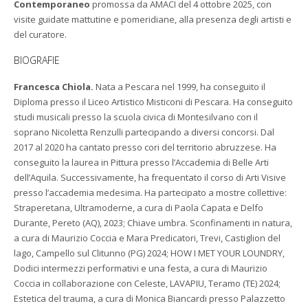
Contemporaneo
promossa da AMACI del 4 ottobre 2025, con
visite guidate mattutine e pomeridiane, alla presenza degli artisti e
del curatore.
BIOGRAFIE
Francesca Chiola.
Nata a Pescara nel 1999, ha conseguito il
Diploma presso il Liceo Artistico Misticoni di Pescara. Ha conseguito
studi musicali presso la scuola civica di Montesilvano con il
soprano Nicoletta Renzulli partecipando a diversi concorsi. Dal
2017 al 2020 ha cantato presso cori del territorio abruzzese. Ha
conseguito la laurea in Pittura presso l’Accademia di Belle Arti
dell’Aquila. Successivamente, ha frequentato il corso di Arti Visive
presso l’accademia medesima. Ha partecipato a mostre collettive:
Straperetana, Ultramoderne, a cura di Paola Capata e Delfo
Durante, Pereto (AQ), 2023; Chiave umbra. Sconfinamenti in natura,
a cura di Maurizio Coccia e Mara Predicatori, Trevi, Castiglion del
lago, Campello sul Clitunno (PG) 2024; HOW I MET YOUR LOUNDRY,
Dodici intermezzi performativi e una festa, a cura di Maurizio
Coccia in collaborazione con Celeste, LAVAPIU, Teramo (TE) 2024;
Estetica del trauma, a cura di Monica Biancardi presso Palazzetto