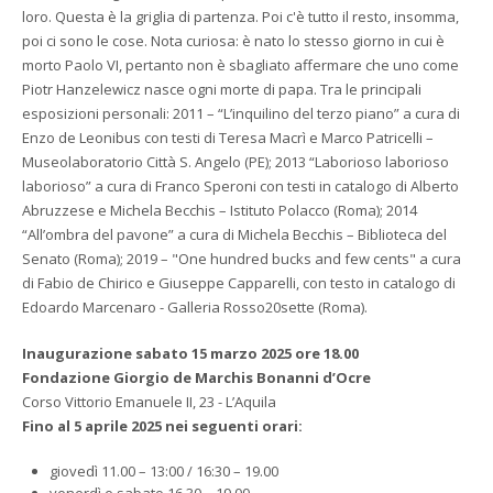
loro. Questa è la griglia di partenza. Poi c'è tutto il resto, insomma,
poi ci sono le cose. Nota curiosa: è nato lo stesso giorno in cui è
morto Paolo VI, pertanto non è sbagliato affermare che uno come
Piotr Hanzelewicz nasce ogni morte di papa. Tra le principali
esposizioni personali: 2011 – “L’inquilino del terzo piano” a cura di
Enzo de Leonibus con testi di Teresa Macrì e Marco Patricelli –
Museolaboratorio Città S. Angelo (PE); 2013 “Laborioso laborioso
laborioso” a cura di Franco Speroni con testi in catalogo di Alberto
Abruzzese e Michela Becchis – Istituto Polacco (Roma); 2014
“All’ombra del pavone” a cura di Michela Becchis – Biblioteca del
Senato (Roma); 2019 – "One hundred bucks and few cents" a cura
di Fabio de Chirico e Giuseppe Capparelli, con testo in catalogo di
Edoardo Marcenaro - Galleria Rosso20sette (Roma).
Inaugurazione sabato 15 marzo 2025 ore 18.00
Fondazione Giorgio de Marchis Bonanni d’Ocre
Corso Vittorio Emanuele II, 23 - L’Aquila
Fino al 5 aprile 2025 nei seguenti orari:
giovedì 11.00 – 13:00 / 16:30 – 19.00