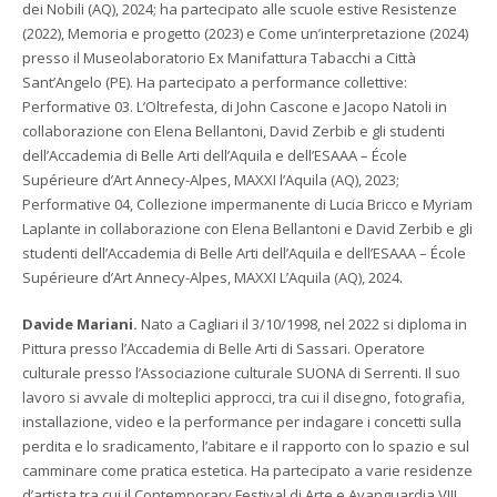
dei Nobili (AQ), 2024; ha partecipato alle scuole estive Resistenze
(2022), Memoria e progetto (2023) e Come un’interpretazione (2024)
presso il Museolaboratorio Ex Manifattura Tabacchi a Città
Sant’Angelo (PE). Ha partecipato a performance collettive:
Performative 03. L’Oltrefesta, di John Cascone e Jacopo Natoli in
collaborazione con Elena Bellantoni, David Zerbib e gli studenti
dell’Accademia di Belle Arti dell’Aquila e dell’ESAAA – École
Supérieure d’Art Annecy-Alpes, MAXXI l’Aquila (AQ), 2023;
Performative 04, Collezione impermanente di Lucia Bricco e Myriam
Laplante in collaborazione con Elena Bellantoni e David Zerbib e gli
studenti dell’Accademia di Belle Arti dell’Aquila e dell’ESAAA – École
Supérieure d’Art Annecy-Alpes, MAXXI L’Aquila (AQ), 2024.
Davide Mariani.
Nato a Cagliari il 3/10/1998, nel 2022 si diploma in
Pittura presso l’Accademia di Belle Arti di Sassari. Operatore
culturale presso l’Associazione culturale SUONA di Serrenti. Il suo
lavoro si avvale di molteplici approcci, tra cui il disegno, fotografia,
installazione, video e la performance per indagare i concetti sulla
perdita e lo sradicamento, l’abitare e il rapporto con lo spazio e sul
camminare come pratica estetica. Ha partecipato a varie residenze
d’artista tra cui il Contemporary Festival di Arte e Avanguardia VIII