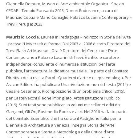
Giannella Demuro, Museo di Arte ambientale Organica - Spazio
CEDAP - Tempio Pausania 2023; Donori Endurance, a cura di
Maurizio Coccia e Mario Consiglio, Palazzo Lucarini Contemporary –
Trevi (Perugia) 2023.
Maurizio Coccia.
Laurea in Pedagogia - indirizzo in Storia dell’Arte
- presso l’Università di Parma. Dal 2003 al 2006 è stato Direttore del
Trevi Flash Art Museum. Ora è Direttore del Centro per l’Arte
Contemporanea Palazzo Lucarini di Trevi. È critico e curatore
indipendente; consulente di numerose istituzioni per l’arte
pubblica, l’architettura, la didattica museale. Fa parte del Comitato
Direttivo della rivista Parol - Quaderni d’arte e di epistemologia. Per
Aracne Editore ha pubblicato Una rivoluzione non richiesta (2014) e
Cesare Cesariano. Ricomposizione di un problema critico (2015),
per Castelvecchi Il leone imbrigliato. Artisti Istituzioni Pubblico
(2019). Suoi testi sono pubblicati in volumi miscellanei editi da
Gangemi, Gli Ori, Postmedia Books e altri. Nel 2016 ha fatto parte
del Comitato Scientifico che ha curato il Padiglione Italia per la
Biennale di Architettura a Venezia. Insegna Storia dell’Arte
Contemporanea e Storia e Metodologia della Critica d’Arte