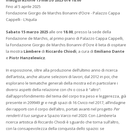
Inaugurazione 15 marzo 2025 ore 18.00
Fino al 5 aprile 2025
Fondazione Giorgio de Marchis Bonanni d’Ocre - Palazzo Cappa
Cappelli - L’Aquila
Sabato 15 marzo 2025
alle ore
18.00
, presso la sede della
Fondazione de Marchis, al primo piano di Palazzo Cappa Cappelli,
la Fondazione Giorgio de Marchis Bonanni d'Ocre è lieta di ospitare
la mostra
Làmbere
di
Riccardo Chiodi
, a cura di
Emiliano Dante
e
Piotr Hanzelewicz
.
In esposizione, oltre alla produzione dell’ultimo anno di ricerca
dell’artista, anche alcune selezioni di lavori, dal 2012 in poi, che
esplorano le tematiche generali della mostra ed in particolare i
diversi aspetti della relazione con chi o cosa è “altro”:
dall’approfondimento del tema del corpo tra peso e leggerezza, già
presente in 209949 gr ℮ negli spazi di 16 Civico nel 2017, all’indagine
dei rapporti con il corpo dell’altro, portati avanti nel progetto
Per
renderti il tuo sangue
a Spazio Varco nel 2020. Con
Làmbere
la
ricerca artistica di Riccardo Chiodi è sguardo che torna sull’altro,
con la consapevolezza della conquista dello spazio: se