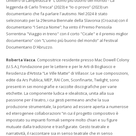
cimitero di Lampedusa e “L'uomo più buono del mondo - La
leggenda di Carlo Tresca” (2023) e “Io ci provo” (2023) un
documentario che fa parlare l'autismo. Nel 2024 è stato
selezionato per la 29esima Biennale della Slavonia (Croazia) con il
documentario “I Senza Nome”; ha vinto il Premio Penisola
Sorrentina "Viaggio in treno" con il corto "Cicale" e il premio miglior
documentario” con “L'uomo più buono del mondo” al Festival
Documentario D'Abruzzo.
Roberta Vacca
. Compositrice residente presso Mac Dowell Colony
(U.S.A.), Fondazione per le Lettere e per le Arti di Bogliasco e
Residenza d’Artista “Le Ville Matte” di Villasor. Le sue composizioni,
edite da Ars Publica, MEP, RAI Com, Sconfinarte, Twilight, sono
presenti in sei monografie e raccolte discografiche per varie
etichette. La componente ludica e idealistica, unita alla sua
passione per il teatro, i cui gesti permeano anche la sua
produzione strumentale, la portano ad essere aperta a numerose
ed eterogenee collaborazioni “in cui il progetto compositivo è
impostato su impianti formali sempre molto chiari e su figure
mutuate dalla tradizione e trasfigurate. Gesto teatrale e
narratività, il raccontare sia in senso teatrale che in senso