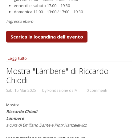
venerdì e sabato 17.00 – 19.30
domenica 11.00 – 13:00 / 17:00 – 19.30
Ingresso libero
Scarica la locandina dell'evento
Leggi tutto
su "FRAMMENTI" Un progetto di Paolo Mazzeschi e
Francesco Paolucci
Mostra "Làmbere" di Riccardo
Chiodi
Sab, 15 Mar 2025
by
Fondazione de M...
0 commenti
Mostra
Riccardo Chiodi
Làmbere
a cura di Emiliano Dante e Piotr Hanzelewicz