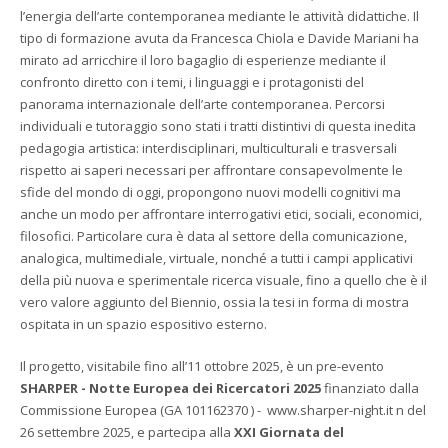
l’energia dell’arte contemporanea mediante le attività didattiche. Il
tipo di formazione avuta da Francesca Chiola e Davide Mariani ha
mirato ad arricchire il loro bagaglio di esperienze mediante il
confronto diretto con i temi, i linguaggi e i protagonisti del
panorama internazionale dell’arte contemporanea. Percorsi
individuali e tutoraggio sono stati i tratti distintivi di questa inedita
pedagogia artistica: interdisciplinari, multiculturali e trasversali
rispetto ai saperi necessari per affrontare consapevolmente le
sfide del mondo di oggi, propongono nuovi modelli cognitivi ma
anche un modo per affrontare interrogativi etici, sociali, economici,
filosofici. Particolare cura è data al settore della comunicazione,
analogica, multimediale, virtuale, nonché a tutti i campi applicativi
della più nuova e sperimentale ricerca visuale, fino a quello che è il
vero valore aggiunto del Biennio, ossia la tesi in forma di mostra
ospitata in un spazio espositivo esterno.
Il progetto, visitabile fino all’11 ottobre 2025, è un pre-evento
SHARPER - Notte Europea dei Ricercatori 2025
finanziato dalla
Commissione Europea (GA 101162370 ) - www.sharper-night.it n del
26 settembre 2025, e partecipa alla
XXI Giornata del