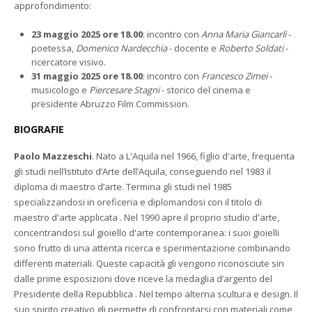
approfondimento:
23 maggio 2025 ore 18.00
: incontro con
Anna Maria Giancarli
-
poetessa,
Domenico Nardecchia
- docente e
Roberto Soldati
-
ricercatore visivo.
31 maggio 2025 ore 18.00
: incontro con
Francesco Zimei
-
musicologo e
Piercesare Stagni
- storico del cinema e
presidente Abruzzo Film Commission.
BIOGRAFIE
Paolo Mazzeschi
. Nato a L'Aquila nel 1966, figlio d'arte, frequenta
gli studi nell’Istituto d’Arte dell’Aquila, conseguendo nel 1983 il
diploma di maestro d’arte. Termina gli studi nel 1985
specializzandosi in oreficeria e diplomandosi con il titolo di
maestro d'arte applicata . Nel 1990 apre il proprio studio d'arte,
concentrandosi sul gioiello d'arte contemporanea: i suoi gioielli
sono frutto di una attenta ricerca e sperimentazione combinando
differenti materiali. Queste capacità gli vengono riconosciute sin
dalle prime esposizioni dove riceve la medaglia d’argento del
Presidente della Repubblica . Nel tempo alterna scultura e design. Il
suo spirito creativo gli permette di confrontarsi con materiali come