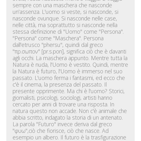
sempre con una maschera che nasconde
un'assenza. L'uomo si veste, si nasconde, si
nasconde ovunque. Si nasconde nelle case,
nelle città, ma soprattutto si nasconde nella
stessa definizione di "Uomo" come "Persona".
"Persona" come "Maschera". Persona
dall'etrusco "phersu", quindi dal greco
"πρ.σωπον" [pr.s.pon], significa ciò che è davanti
agli occhi. La maschera appunto. Mentre tutta la
Natura è nuda, l'Uomo è vestito. Quindi, mentre
la Natura è futuro, l'Uomo è immerso nel suo
passato. L'uomo ferma i fantasmi, ed ecco che
c'è il cinema, la presenza del passato. Il
presente opprimente. Ma chi è l'uomo? Storici,
giornalisti, psicologi, sociologi, artisti hanno
cercato per anni di trovare una risposta. In
natura questo non accade. Non c'è animale che
abbia scritto, indagato la storia di un antenato.
La parola "Futuro" invece deriva dal greco
"φυω",ciò che fiorisce, ciò che nasce. Ad
esempio un albero. Il futuro è la trasfigurazione