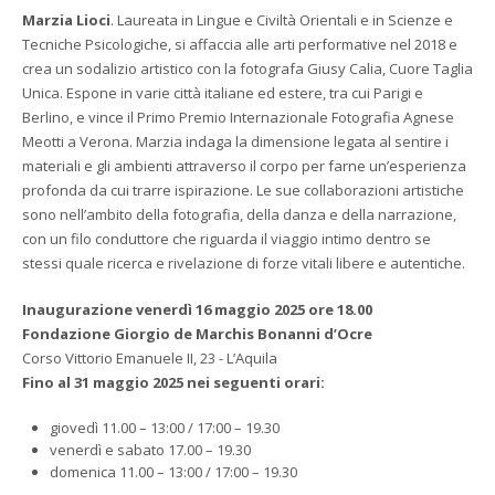
Marzia Lioci
. Laureata in Lingue e Civiltà Orientali e in Scienze e
Tecniche Psicologiche, si affaccia alle arti performative nel 2018 e
crea un sodalizio artistico con la fotografa Giusy Calia, Cuore Taglia
Unica. Espone in varie città italiane ed estere, tra cui Parigi e
Berlino, e vince il Primo Premio Internazionale Fotografia Agnese
Meotti a Verona. Marzia indaga la dimensione legata al sentire i
materiali e gli ambienti attraverso il corpo per farne un’esperienza
profonda da cui trarre ispirazione. Le sue collaborazioni artistiche
sono nell’ambito della fotografia, della danza e della narrazione,
con un filo conduttore che riguarda il viaggio intimo dentro se
stessi quale ricerca e rivelazione di forze vitali libere e autentiche.
Inaugurazione venerdì 16 maggio 2025 ore 18.00
Fondazione Giorgio de Marchis Bonanni d’Ocre
Corso Vittorio Emanuele II, 23 - L’Aquila
Fino al 31 maggio 2025 nei seguenti orari:
giovedì 11.00 – 13:00 / 17:00 – 19.30
venerdì e sabato 17.00 – 19.30
domenica 11.00 – 13:00 / 17:00 – 19.30