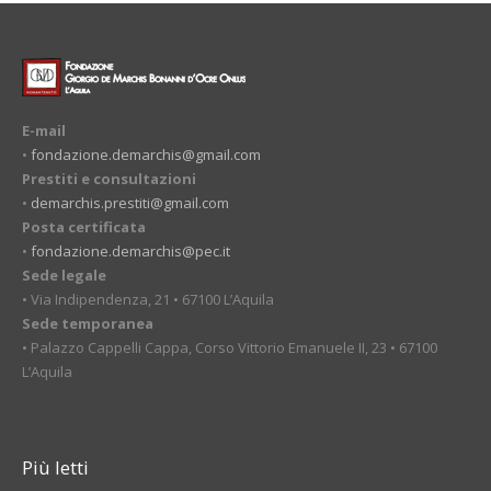
E-mail
•
fondazione.demarchis@gmail.com
Prestiti e consultazioni
•
demarchis.prestiti@gmail.com
Posta certificata
•
fondazione.demarchis@pec.it
Sede legale
• Via Indipendenza, 21 • 67100 L’Aquila
Sede temporanea
• Palazzo Cappelli Cappa, Corso Vittorio Emanuele II, 23 • 67100
L’Aquila
Più letti