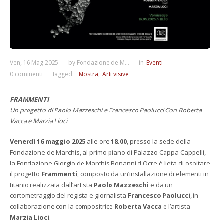
Ven, 16 Mag 2025
by
Fondazione de M...
in
Eventi
0 commenti
tagged:
Mostra
Arti visive
FRAMMENTI
Un progetto di Paolo Mazzeschi e Francesco Paolucci
Con Roberta
Vacca e Marzia Lioci
Venerdì 16 maggio 2025
alle ore
18.00
, presso la sede della
Fondazione de Marchis, al primo piano di Palazzo Cappa Cappelli,
la Fondazione Giorgio de Marchis Bonanni d'Ocre è lieta di ospitare
il progetto
Frammenti
, composto da un’installazione di elementi in
titanio realizzata dall’artista
Paolo Mazzeschi
e da un
cortometraggio del regista e giornalista
Francesco Paolucci
, in
collaborazione con la compositrice
Roberta Vacca
e l’artista
Marzia Lioci
.