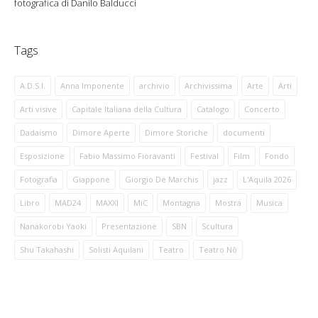
fotografica di Danilo Balducci
Tags
A.D.S.I.
Anna Imponente
archivio
Archivissima
Arte
Arti
Arti visive
Capitale Italiana della Cultura
Catalogo
Concerto
Dadaismo
Dimore Aperte
Dimore Storiche
documenti
Esposizione
Fabio Massimo Fioravanti
Festival
Film
Fondo
Fotografia
Giappone
Giorgio De Marchis
jazz
L'Aquila 2026
Libro
MAD24
MAXXI
MiC
Montagna
Mostra
Musica
Nanakorobi Yaoki
Presentazione
SBN
Scultura
Shu Takahashi
Solisti Aquilani
Teatro
Teatro Nō