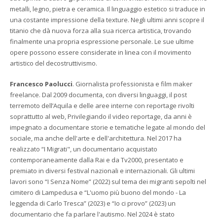
metalli, legno, pietra e ceramica. Il linguaggio estetico si traduce in
una costante impressione della texture. Negli ultimi anni scopre il
titanio che dà nuova forza alla sua ricerca artistica, trovando
finalmente una propria espressione personale. Le sue ultime
opere possono essere considerate in linea con il movimento
artistico del decostruttivismo.
Francesco Paolucci
. Giornalista professionista e film maker
freelance. Dal 2009 documenta, con diversi linguaggi, il post
terremoto dell’Aquila e delle aree interne con reportage rivolti
soprattutto al web, Privilegiando il video reportage, da anni è
impegnato a documentare storie e tematiche legate al mondo del
sociale, ma anche dell'arte e dell'architettura. Nel 2017 ha
realizzato “I Migrati", un documentario acquistato
contemporaneamente dalla Rai e da Tv2000, presentato e
premiato in diversi festival nazionali e internazionali. Gli ultimi
lavori sono “I Senza Nome” (2022) sul tema dei migranti sepolti nel
cimitero di Lampedusa e “L'uomo più buono del mondo - La
leggenda di Carlo Tresca” (2023) e “Io ci provo” (2023) un
documentario che fa parlare l'autismo. Nel 2024 è stato