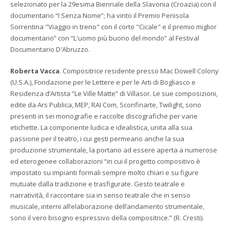
selezionato per la 29esima Biennale della Slavonia (Croazia) con il
documentario “I Senza Nome”; ha vinto il Premio Penisola
Sorrentina "Viaggio in treno" con il corto "Cicale" e il premio miglior
documentario” con “L'uomo più buono del mondo” al Festival
Documentario D'Abruzzo.
Roberta Vacca
. Compositrice residente presso Mac Dowell Colony
(U.S.A.), Fondazione per le Lettere e per le Arti di Bogliasco e
Residenza d’Artista “Le Ville Matte” di Villasor. Le sue composizioni,
edite da Ars Publica, MEP, RAI Com, Sconfinarte, Twilight, sono
presenti in sei monografie e raccolte discografiche per varie
etichette. La componente ludica e idealistica, unita alla sua
passione per il teatro, i cui gesti permeano anche la sua
produzione strumentale, la portano ad essere aperta a numerose
ed eterogenee collaborazioni “in cui il progetto compositivo è
impostato su impianti formali sempre molto chiari e su figure
mutuate dalla tradizione e trasfigurate. Gesto teatrale e
narratività, il raccontare sia in senso teatrale che in senso
musicale, interni all’elaborazione dell’andamento strumentale,
sono il vero bisogno espressivo della compositrice.” (R. Cresti).