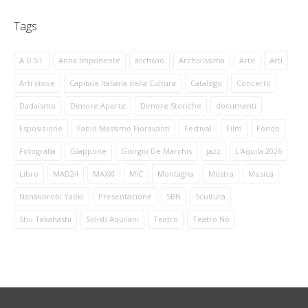
Tags
A.D.S.I.
Anna Imponente
archivio
Archivissima
Arte
Arti
Arti visive
Capitale Italiana della Cultura
Catalogo
Concerto
Dadaismo
Dimore Aperte
Dimore Storiche
documenti
Esposizione
Fabio Massimo Fioravanti
Festival
Film
Fondo
Fotografia
Giappone
Giorgio De Marchis
jazz
L'Aquila 2026
Libro
MAD24
MAXXI
MiC
Montagna
Mostra
Musica
Nanakorobi Yaoki
Presentazione
SBN
Scultura
Shu Takahashi
Solisti Aquilani
Teatro
Teatro Nō