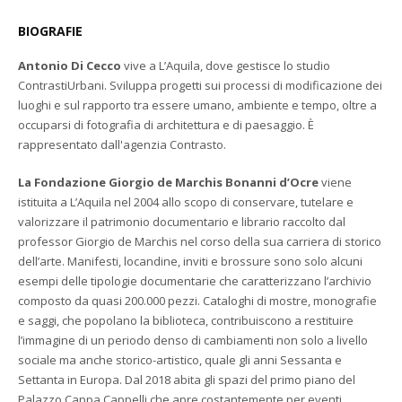
BIOGRAFIE
Antonio Di Cecco
vive a L’Aquila, dove gestisce lo studio
ContrastiUrbani. Sviluppa progetti sui processi di modificazione dei
luoghi e sul rapporto tra essere umano, ambiente e tempo, oltre a
occuparsi di fotografia di architettura e di paesaggio. È
rappresentato dall'agenzia Contrasto.
La Fondazione Giorgio de Marchis Bonanni d’Ocre
viene
istituita a L’Aquila nel 2004 allo scopo di conservare, tutelare e
valorizzare il patrimonio documentario e librario raccolto dal
professor Giorgio de Marchis nel corso della sua carriera di storico
dell’arte. Manifesti, locandine, inviti e brossure sono solo alcuni
esempi delle tipologie documentarie che caratterizzano l’archivio
composto da quasi 200.000 pezzi. Cataloghi di mostre, monografie
e saggi, che popolano la biblioteca, contribuiscono a restituire
l’immagine di un periodo denso di cambiamenti non solo a livello
sociale ma anche storico-artistico, quale gli anni Sessanta e
Settanta in Europa. Dal 2018 abita gli spazi del primo piano del
Palazzo Cappa Cappelli che apre costantemente per eventi,