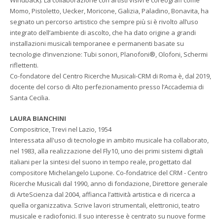
Windback). La collaborazione con artisti visivi e coreografi come
Momo, Pistoletto, Uecker, Moricone, Galizia, Paladino, Bonavita, ha
segnato un percorso artistico che sempre più si è rivolto all’uso
integrato dell’ambiente di ascolto, che ha dato origine a grandi
installazioni musicali temporanee e permanenti basate su
tecnologie d’invenzione: Tubi sonori, Planofoni®, Olofoni, Schermi
riflettenti.
Co-fondatore del Centro Ricerche Musicali-CRM di Roma è, dal 2019,
docente del corso di Alto perfezionamento presso l’Accademia di
Santa Cecilia.
LAURA BIANCHINI
Compositrice, Trevi nel Lazio, 1954
Interessata all'uso di tecnologie in ambito musicale ha collaborato,
nel 1983, alla realizzazione del Fly10, uno dei primi sistemi digitali
italiani per la sintesi del suono in tempo reale, progettato dal
compositore Michelangelo Lupone. Co-fondatrice del CRM - Centro
Ricerche Musicali dal 1990, anno di fondazione, Direttore generale
di ArteScienza dal 2004, affianca l’attività artistica e di ricerca a
quella organizzativa. Scrive lavori strumentali, elettronici, teatro
musicale e radiofonici. Il suo interesse è centrato su nuove forme