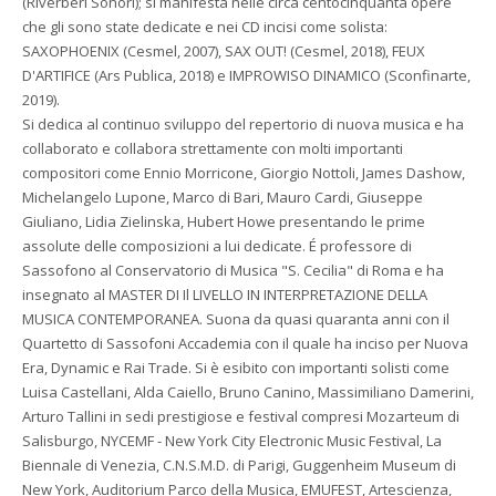
(Riverberi Sonori); si manifesta nelle circa centocinquanta opere
che gli sono state dedicate e nei CD incisi come solista:
SAXOPHOENIX (Cesmel, 2007), SAX OUT! (Cesmel, 2018), FEUX
D'ARTIFICE (Ars Publica, 2018) e IMPROWISO DINAMICO (Sconfinarte,
2019).
Si dedica al continuo sviluppo del repertorio di nuova musica e ha
collaborato e collabora strettamente con molti importanti
compositori come Ennio Morricone, Giorgio Nottoli, James Dashow,
Michelangelo Lupone, Marco di Bari, Mauro Cardi, Giuseppe
Giuliano, Lidia Zielinska, Hubert Howe presentando le prime
assolute delle composizioni a lui dedicate. É professore di
Sassofono al Conservatorio di Musica "S. Cecilia" di Roma e ha
insegnato al MASTER DI Il LIVELLO IN INTERPRETAZIONE DELLA
MUSICA CONTEMPORANEA. Suona da quasi quaranta anni con il
Quartetto di Sassofoni Accademia con il quale ha inciso per Nuova
Era, Dynamic e Rai Trade. Si è esibito con importanti solisti come
Luisa Castellani, Alda Caiello, Bruno Canino, Massimiliano Damerini,
Arturo Tallini in sedi prestigiose e festival compresi Mozarteum di
Salisburgo, NYCEMF - New York City Electronic Music Festival, La
Biennale di Venezia, C.N.S.M.D. di Parigi, Guggenheim Museum di
New York, Auditorium Parco della Musica, EMUFEST, Artescienza,