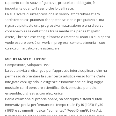
rapporto con lo spazio figurativo, prescelto o obbligato, è
importante quanto il segno che lo definisce.
La sua scelta di un’espressione in senso lato “scultorea” e/o
“architettonica” piuttosto che “pittorica” non è pregiudiziale, ma
riguarda piuttosto una progressiva maturazione e una diversa
consapevolezza dell’affinità tra la mente che pensa l’oggetto
d’arte, il braccio che esegue l’opera e i materiali usati. La sua opera
vuole essere perciò un work in progress, come testimonia il suo
curriculum artistico ed esistenziale.
MICHELANGELO LUPONE
Compositore, Solopaca, 1953
La sua attività si distingue per l’approccio interdisciplinare che ha
permesso di orientare la sua ricerca artistica verso forme d’arte
integrate coniugando le esigenze d’innovazione del linguaggio
musicale con il pensiero scientifico. Scrive musica per solo,
ensemble, orchestra, con elettronica.
Per la creazione di proprie opere, ha concepito sistemi digitali
innovativi per la performance in tempo reale Fly10 (1983), Fly30
(1989) e strumenti musicali “aumentati” (Feed-Drum®, SkinAct,