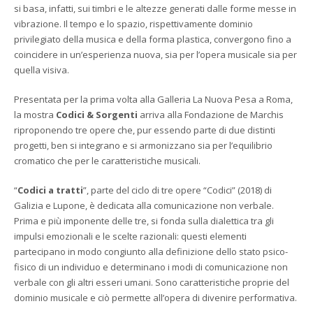
si basa, infatti, sui timbri e le altezze generati dalle forme messe in
vibrazione. Il tempo e lo spazio, rispettivamente dominio
privilegiato della musica e della forma plastica, convergono fino a
coincidere in un’esperienza nuova, sia per l’opera musicale sia per
quella visiva.
Presentata per la prima volta alla Galleria La Nuova Pesa a Roma,
la mostra
Codici & Sorgenti
arriva alla Fondazione de Marchis
riproponendo tre opere che, pur essendo parte di due distinti
progetti, ben si integrano e si armonizzano sia per l’equilibrio
cromatico che per le caratteristiche musicali.
“
Codici a tratti
”, parte del ciclo di tre opere “Codici” (2018) di
Galizia e Lupone, è dedicata alla comunicazione non verbale.
Prima e più imponente delle tre, si fonda sulla dialettica tra gli
impulsi emozionali e le scelte razionali: questi elementi
partecipano in modo congiunto alla definizione dello stato psico-
fisico di un individuo e determinano i modi di comunicazione non
verbale con gli altri esseri umani. Sono caratteristiche proprie del
dominio musicale e ciò permette all’opera di divenire performativa.