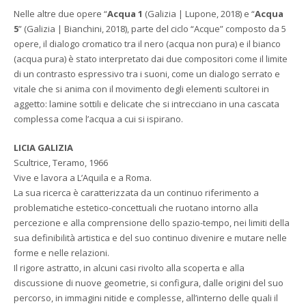
Nelle altre due opere “
Acqua 1
(Galizia | Lupone, 2018) e “
Acqua
5
” (Galizia | Bianchini, 2018), parte del ciclo “Acque” composto da 5
opere, il dialogo cromatico tra il nero (acqua non pura) e il bianco
(acqua pura) è stato interpretato dai due compositori come il limite
di un contrasto espressivo tra i suoni, come un dialogo serrato e
vitale che si anima con il movimento degli elementi scultorei in
aggetto: lamine sottili e delicate che si intrecciano in una cascata
complessa come l’acqua a cui si ispirano.
LICIA GALIZIA
Scultrice, Teramo, 1966
Vive e lavora a L’Aquila e a Roma.
La sua ricerca è caratterizzata da un continuo riferimento a
problematiche estetico-concettuali che ruotano intorno alla
percezione e alla comprensione dello spazio-tempo, nei limiti della
sua definibilità artistica e del suo continuo divenire e mutare nelle
forme e nelle relazioni.
Il rigore astratto, in alcuni casi rivolto alla scoperta e alla
discussione di nuove geometrie, si configura, dalle origini del suo
percorso, in immagini nitide e complesse, all’interno delle quali il