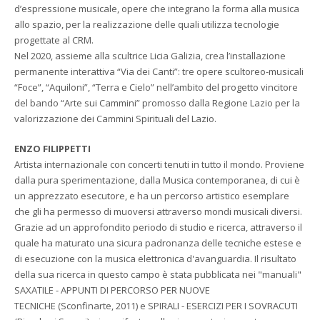
d’espressione musicale, opere che integrano la forma alla musica
allo spazio, per la realizzazione delle quali utilizza tecnologie
progettate al CRM.
Nel 2020, assieme alla scultrice Licia Galizia, crea l’installazione
permanente interattiva “Via dei Canti”: tre opere scultoreo-musicali
“Foce”, “Aquiloni”, “Terra e Cielo” nell’ambito del progetto vincitore
del bando “Arte sui Cammini” promosso dalla Regione Lazio per la
valorizzazione dei Cammini Spirituali del Lazio.
ENZO FILIPPETTI
Artista internazionale con concerti tenuti in tutto il mondo. Proviene
dalla pura sperimentazione, dalla Musica contemporanea, di cui è
un apprezzato esecutore, e ha un percorso artistico esemplare
che gli ha permesso di muoversi attraverso mondi musicali diversi.
Grazie ad un approfondito periodo di studio e ricerca, attraverso il
quale ha maturato una sicura padronanza delle tecniche estese e
di esecuzione con la musica elettronica d'avanguardia. Il risultato
della sua ricerca in questo campo è stata pubblicata nei "manuali"
SAXATILE - APPUNTI DI PERCORSO PER NUOVE
TECNICHE (Sconfinarte, 2011) e SPIRALI - ESERCIZI PER I SOVRACUTI