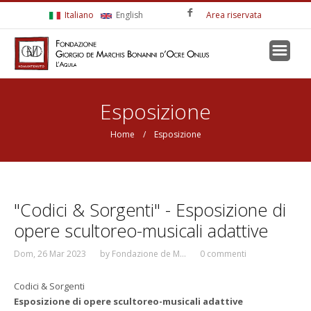
Salta al contenuto principale
Italiano
English
Area riservata
Tu sei qui
Esposizione
Home
/ Esposizione
"Codici & Sorgenti" - Esposizione di
opere scultoreo-musicali adattive
Dom, 26 Mar 2023
by
Fondazione de M...
0 commenti
Codici & Sorgenti
Esposizione di opere scultoreo-musicali adattive