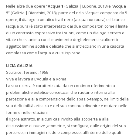
Nelle altre due opere “
Acqua 1
(Galizia | Lupone, 2018) e “
Acqua
5
” (Galizia | Bianchini, 2018), parte del ciclo “Acque” composto da 5
opere, il dialogo cromatico tra il nero (acqua non pura) e il bianco
(acqua pura) è stato interpretato dai due compositori come il limite
di un contrasto espressivo tra i suoni, come un dialogo serrato e
vitale che si anima con il movimento degli elementi scultorei in
aggetto: lamine sottili e delicate che si intrecciano in una cascata
complessa come l’acqua a cui si ispirano.
LICIA GALIZIA
Scultrice, Teramo, 1966
Vive e lavora a L’Aquila e a Roma.
La sua ricerca è caratterizzata da un continuo riferimento a
problematiche estetico-concettuali che ruotano intorno alla
percezione e alla comprensione dello spazio-tempo, nei limiti della
sua definibilità artistica e del suo continuo divenire e mutare nelle
forme e nelle relazioni.
Il rigore astratto, in alcuni casi rivolto alla scoperta e alla
discussione di nuove geometrie, si configura, dalle origini del suo
percorso, in immagini nitide e complesse, all’interno delle quali il