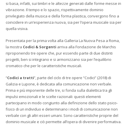
si basa, infatti, sui timbri e le altezze generati dalle forme messe in
vibrazione. Il tempo e lo spazio, rispettivamente dominio
privilegiato della musica e della forma plastica, convergono fino a
coincidere in un’esperienza nuova, sia per l’opera musicale sia per
quella visiva.
Presentata per la prima volta alla Galleria La Nuova Pesa a Roma,
la mostra
Codici & Sorgenti
arriva alla Fondazione de Marchis
riproponendo tre opere che, pur essendo parte di due distinti
progetti, ben si integrano e si armonizzano sia per l’equilibrio
cromatico che per le caratteristiche musicali.
“
Codici a tratti
”, parte del ciclo di tre opere “Codici” (2018) di
Galizia e Lupone, è dedicata alla comunicazione non verbale.
Prima e più imponente delle tre, si fonda sulla dialettica tra gli
impulsi emozionali e le scelte razionali: questi elementi
partecipano in modo congiunto alla definizione dello stato psico-
fisico di un individuo e determinano i modi di comunicazione non
verbale con gli altri esseri umani. Sono caratteristiche proprie del
dominio musicale e ciò permette all’opera di divenire performativa.