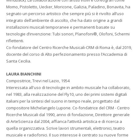
Windback). La collaborazione con artisti visivi e coreografi come
Momo, Pistoletto, Uecker, Moricone, Galizia, Paladino, Bonavita, ha
segnato un percorso artistico che sempre più si è rivolto all’uso
integrato dell’ambiente di ascolto, che ha dato origine a grandi
installazioni musicali temporanee e permanenti basate su
tecnologie d’invenzione: Tubi sonori, Planofoni®, Olofoni, Schermi
riflettenti.
Co-fondatore del Centro Ricerche Musicali-CRM di Roma è, dal 2019,
docente del corso di Alto perfezionamento presso l’Accademia di
Santa Cecilia.
LAURA BIANCHINI
Compositrice, Trevi nel Lazio, 1954
Interessata all'uso di tecnologie in ambito musicale ha collaborato,
nel 1983, alla realizzazione del Fly10, uno dei primi sistemi digitali
italiani per la sintesi del suono in tempo reale, progettato dal
compositore Michelangelo Lupone. Co-fondatrice del CRM - Centro
Ricerche Musicali dal 1990, anno di fondazione, Direttore generale
di ArteScienza dal 2004, affianca l’attività artistica e di ricerca a
quella organizzativa. Scrive lavori strumentali, elettronici, teatro
musicale e radiofonici. Il suo interesse è centrato su nuove forme