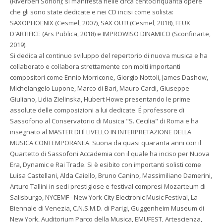
(Riverberi Sonori); si manifesta nelle circa centocinquanta opere
che gli sono state dedicate e nei CD incisi come solista:
SAXOPHOENIX (Cesmel, 2007), SAX OUT! (Cesmel, 2018), FEUX
D'ARTIFICE (Ars Publica, 2018) e IMPROWISO DINAMICO (Sconfinarte,
2019).
Si dedica al continuo sviluppo del repertorio di nuova musica e ha
collaborato e collabora strettamente con molti importanti
compositori come Ennio Morricone, Giorgio Nottoli, James Dashow,
Michelangelo Lupone, Marco di Bari, Mauro Cardi, Giuseppe
Giuliano, Lidia Zielinska, Hubert Howe presentando le prime
assolute delle composizioni a lui dedicate. É professore di
Sassofono al Conservatorio di Musica "S. Cecilia" di Roma e ha
insegnato al MASTER DI Il LIVELLO IN INTERPRETAZIONE DELLA
MUSICA CONTEMPORANEA. Suona da quasi quaranta anni con il
Quartetto di Sassofoni Accademia con il quale ha inciso per Nuova
Era, Dynamic e Rai Trade. Si è esibito con importanti solisti come
Luisa Castellani, Alda Caiello, Bruno Canino, Massimiliano Damerini,
Arturo Tallini in sedi prestigiose e festival compresi Mozarteum di
Salisburgo, NYCEMF - New York City Electronic Music Festival, La
Biennale di Venezia, C.N.S.M.D. di Parigi, Guggenheim Museum di
New York, Auditorium Parco della Musica, EMUFEST, Artescienza,