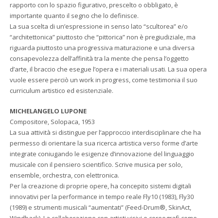
rapporto con lo spazio figurativo, prescelto o obbligato, è
importante quanto il segno che lo definisce.
La sua scelta di un’espressione in senso lato “scultorea” e/o
“architettonica” piuttosto che “pittorica” non è pregiudiziale, ma
riguarda piuttosto una progressiva maturazione e una diversa
consapevolezza dell’affinità tra la mente che pensa l’oggetto
d’arte, il braccio che esegue l’opera e i materiali usati. La sua opera
vuole essere perciò un work in progress, come testimonia il suo
curriculum artistico ed esistenziale.
MICHELANGELO LUPONE
Compositore, Solopaca, 1953
La sua attività si distingue per l’approccio interdisciplinare che ha
permesso di orientare la sua ricerca artistica verso forme d’arte
integrate coniugando le esigenze d’innovazione del linguaggio
musicale con il pensiero scientifico. Scrive musica per solo,
ensemble, orchestra, con elettronica.
Per la creazione di proprie opere, ha concepito sistemi digitali
innovativi per la performance in tempo reale Fly10 (1983), Fly30
(1989) e strumenti musicali “aumentati” (Feed-Drum®, SkinAct,