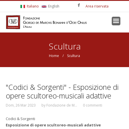
Salta al contenuto principale
Italiano
English
Area riservata
Tu sei qui
Scultura
Home
/ Scultura
"Codici & Sorgenti" - Esposizione di
opere scultoreo-musicali adattive
Dom, 26 Mar 2023
by
Fondazione de M...
0 commenti
Codici & Sorgenti
Esposizione di opere scultoreo-musicali adattive