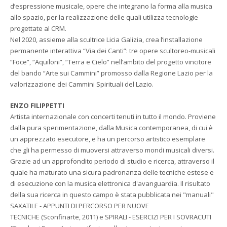
d’espressione musicale, opere che integrano la forma alla musica
allo spazio, per la realizzazione delle quali utilizza tecnologie
progettate al CRM.
Nel 2020, assieme alla scultrice Licia Galizia, crea l’installazione
permanente interattiva “Via dei Canti”: tre opere scultoreo-musicali
“Foce”, “Aquiloni”, “Terra e Cielo” nell’ambito del progetto vincitore
del bando “Arte sui Cammini” promosso dalla Regione Lazio per la
valorizzazione dei Cammini Spirituali del Lazio.
ENZO FILIPPETTI
Artista internazionale con concerti tenuti in tutto il mondo. Proviene
dalla pura sperimentazione, dalla Musica contemporanea, di cui è
un apprezzato esecutore, e ha un percorso artistico esemplare
che gli ha permesso di muoversi attraverso mondi musicali diversi.
Grazie ad un approfondito periodo di studio e ricerca, attraverso il
quale ha maturato una sicura padronanza delle tecniche estese e
di esecuzione con la musica elettronica d'avanguardia. Il risultato
della sua ricerca in questo campo è stata pubblicata nei "manuali"
SAXATILE - APPUNTI DI PERCORSO PER NUOVE
TECNICHE (Sconfinarte, 2011) e SPIRALI - ESERCIZI PER I SOVRACUTI