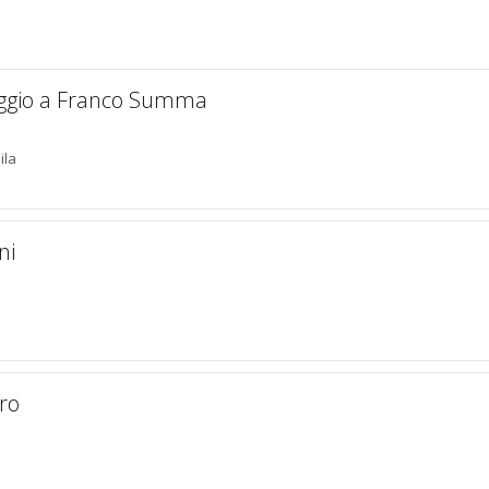
Omaggio a Franco Summa
ila
ni
ero