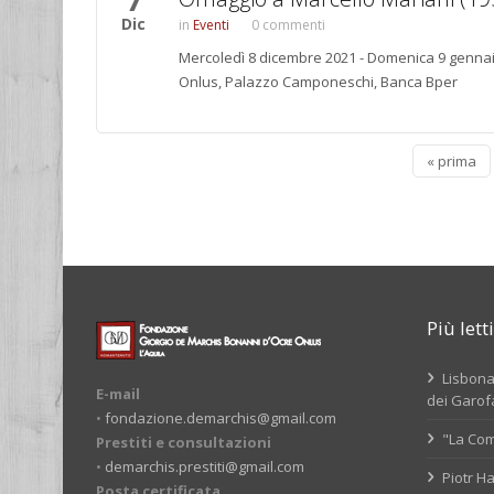
Dic
Eventi
0 commenti
Mercoledì 8 dicembre 2021 - Domenica 9 genna
Onlus, Palazzo Camponeschi, Banca Bper
« prima
Più letti
Lisbona,
E-mail
dei Garofa
•
fondazione.demarchis@gmail.com
"La Com
Prestiti e consultazioni
•
demarchis.prestiti@gmail.com
Piotr Ha
Posta certificata