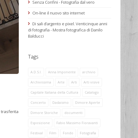
Senza Confini - Fotografia dal vero
On-line il nuovo sito internet
Di sali d’argento e pixel. Venticinque anni
di fotografia - Mostra fotografica di Danilo
Balducci
Tags
A.D.S.I.
Anna Imponente
archivio
Archivissima
Arte
Arti
Arti visive
Capitale Italiana della Cultura
Catalogo
Concerto
Dadaismo
Dimore Aperte
 trasferita
Dimore Storiche
documenti
Esposizione
Fabio Massimo Fioravanti
Festival
Film
Fondo
Fotografia