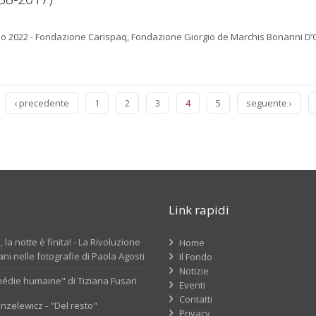
io 2022 - Fondazione Carispaq, Fondazione Giorgio de Marchis Bonanni D’
‹ precedente
1
2
3
4
5
seguente ›
Link rapidi
 la notte è finita! - La Rivoluzione
Home
ni nelle fotografie di Paola Agosti
Il Fondo
Notizie
édie humaine" di Tiziana Fusari
Eventi
Contatti
nzelewicz - "Del resto"
Privacy