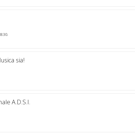
8:30.
usica sia!
ale A.D.S.I.