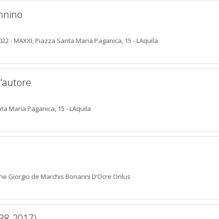
nnino
22 - MAXXI, Piazza Santa Maria Paganica, 15 - LAquila
'autore
nta Maria Paganica, 15 - LAquila
one Giorgio de Marchis Bonanni D’Ocre Onlus
38-2017)