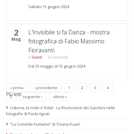
Sabato 15 giugno 2024
2
L'Invisibile si fa Danza - mostra
Mag
fotografica di Fabio Massimo
Fioravanti
Eventi
0 commenti
Dal 25 maggio al 15 giugno 2024
« prima
‹ precedente
1
2
3
4
Più letti
5
seguente ›
ultima »
Lisbona, la notte è finita! - La Rivoluzione dei Garofani nelle
fotografie di Paola Agosti
"La Comédie humaine" di Tiziana Fusari