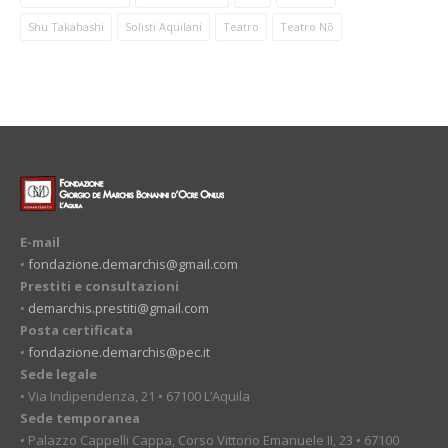
Shu Takahashi
Solisti Aquilani
Teatro
Teatro Nō
E-mail
•
fondazione.demarchis@gmail.com
Prestiti e consultazioni
•
demarchis.prestiti@gmail.com
Posta certificata
•
fondazione.demarchis@pec.it
Sede legale
• Via Indipendenza, 21 • 67100 L’Aquila
Sede temporanea
• Palazzo Cappelli Cappa, Corso Vittorio Emanuele II, 23 • 67100