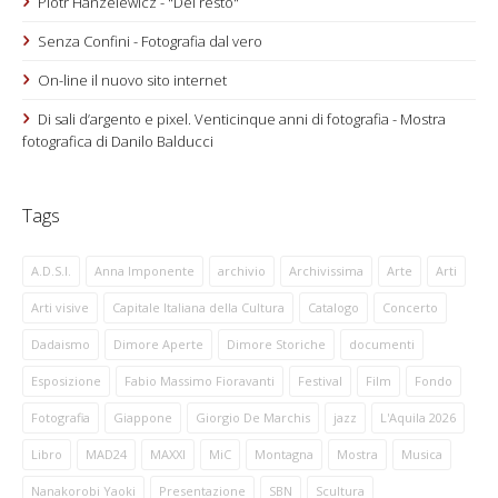
Piotr Hanzelewicz - "Del resto"
Senza Confini - Fotografia dal vero
On-line il nuovo sito internet
Di sali d’argento e pixel. Venticinque anni di fotografia - Mostra
fotografica di Danilo Balducci
Tags
A.D.S.I.
Anna Imponente
archivio
Archivissima
Arte
Arti
Arti visive
Capitale Italiana della Cultura
Catalogo
Concerto
Dadaismo
Dimore Aperte
Dimore Storiche
documenti
Esposizione
Fabio Massimo Fioravanti
Festival
Film
Fondo
Fotografia
Giappone
Giorgio De Marchis
jazz
L'Aquila 2026
Libro
MAD24
MAXXI
MiC
Montagna
Mostra
Musica
Nanakorobi Yaoki
Presentazione
SBN
Scultura