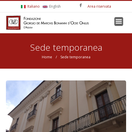
Salta al contenuto principale
Italiano
English
Area riservata
Tu sei qui
Sede temporanea
Home
/ Sede temporanea